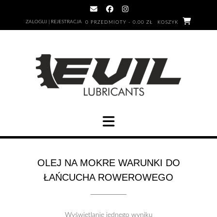
Skip
to
ZALOGUJ | REJESTRACJA
0 PRZEDMIOTY - 0.00 ZŁ
KOSZYK
content
OLEJ NA MOKRE WARUNKI DO
ŁAŃCUCHA ROWEROWEGO
Wyświetlanie jednego wyniku