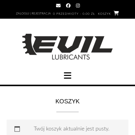
ZALOGUJ | REJESTRACJA
0 PRZEDMIOTY - 0.00 ZŁ
KOSZYK
KOSZYK
Twój koszyk aktualnie jest pusty.