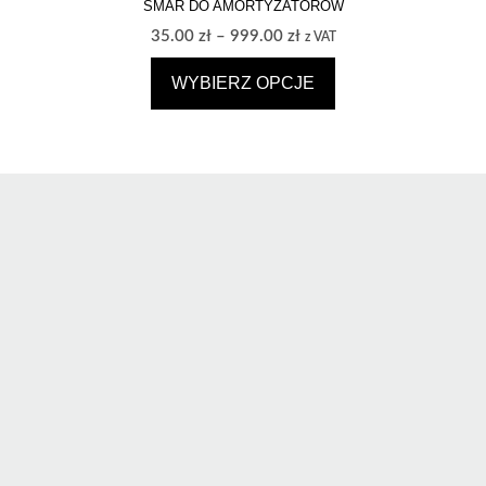
SMAR DO AMORTYZATORÓW
Zakres
35.00
zł
–
999.00
zł
z VAT
cen:
WYBIERZ OPCJE
od
35.00 zł
Ten
do
produkt
999.00 zł
ma
wiele
wariantów.
Opcje
można
wybrać
na
stronie
produktu