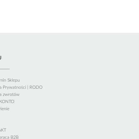
U
min Sklepu
ka Prywatności | RODO
ka zwrotów
 KONTO
ienie
AKT
praca B2B