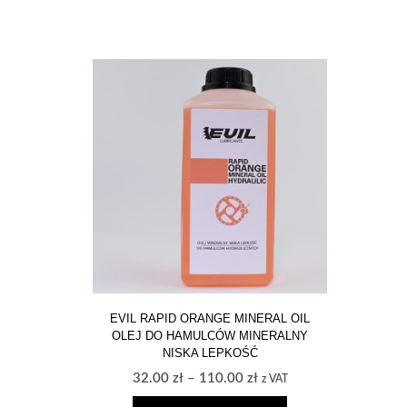
EVIL RAPID ORANGE MINERAL OIL
OLEJ DO HAMULCÓW MINERALNY
NISKA LEPKOŚĆ
Zakres
32.00
zł
–
110.00
zł
z VAT
cen: