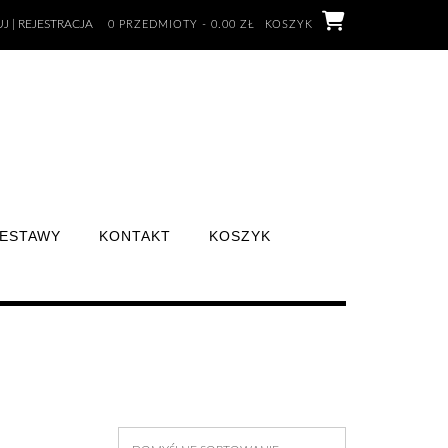
J | REJESTRACJA
0 PRZEDMIOTY - 0.00 ZŁ
KOSZYK
ESTAWY
KONTAKT
KOSZYK