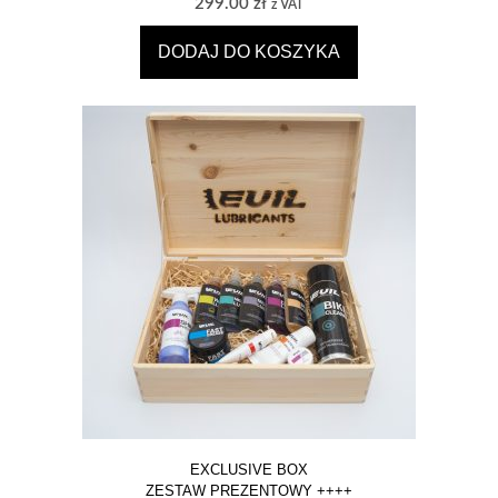
299.00
zł
z VAT
DODAJ DO KOSZYKA
EXCLUSIVE BOX
ZESTAW PREZENTOWY ++++