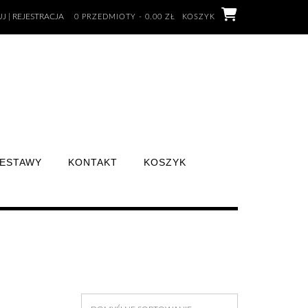
J | REJESTRACJA
0 PRZEDMIOTY - 0.00 ZŁ
KOSZYK
ESTAWY
KONTAKT
KOSZYK