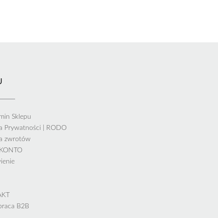
U
min Sklepu
ka Prywatności | RODO
ka zwrotów
 KONTO
ienie
AKT
praca B2B