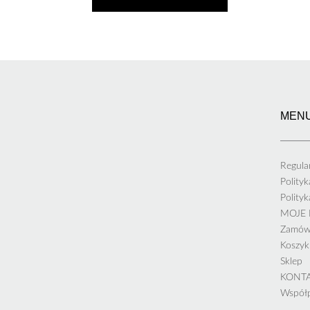
MEN
Regula
Polity
Polity
MOJE
Zamów
Koszyk
Sklep
KONT
Współ