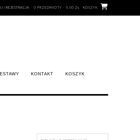
J | REJESTRACJA
0 PRZEDMIOTY - 0.00 ZŁ
KOSZYK
ESTAWY
KONTAKT
KOSZYK