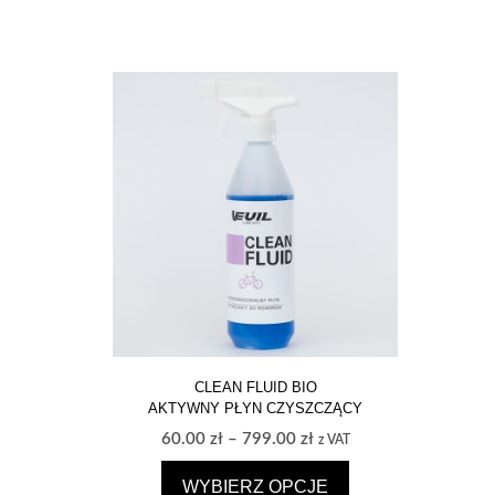
CLEAN FLUID BIO
AKTYWNY PŁYN CZYSZCZĄCY
Zakres
60.00
zł
–
799.00
zł
z VAT
cen:
WYBIERZ OPCJE
od