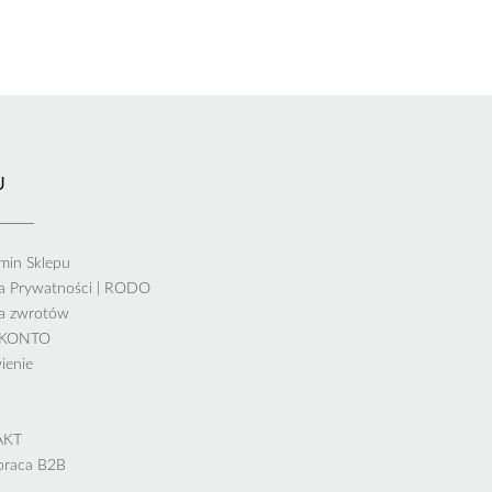
U
min Sklepu
ka Prywatności | RODO
ka zwrotów
 KONTO
ienie
AKT
praca B2B