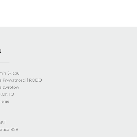
U
min Sklepu
ka Prywatności | RODO
ka zwrotów
 KONTO
ienie
AKT
praca B2B