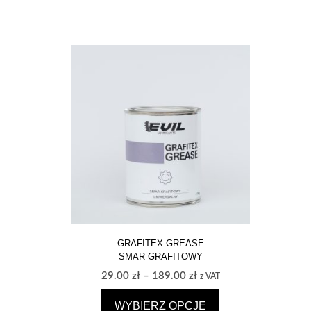
GRAFITEX GREASE
SMAR GRAFITOWY
Zakres
29.00
zł
–
189.00
zł
z VAT
cen:
WYBIERZ OPCJE
od