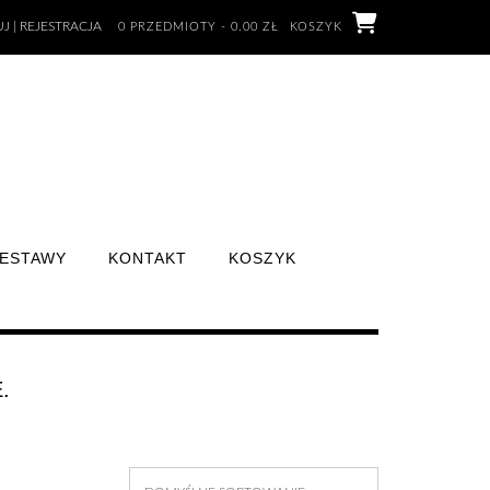
J | REJESTRACJA
0 PRZEDMIOTY - 0.00 ZŁ
KOSZYK
ESTAWY
KONTAKT
KOSZYK
.