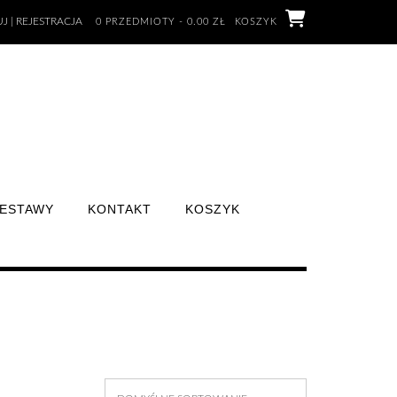
J | REJESTRACJA
0 PRZEDMIOTY - 0.00 ZŁ
KOSZYK
ESTAWY
KONTAKT
KOSZYK