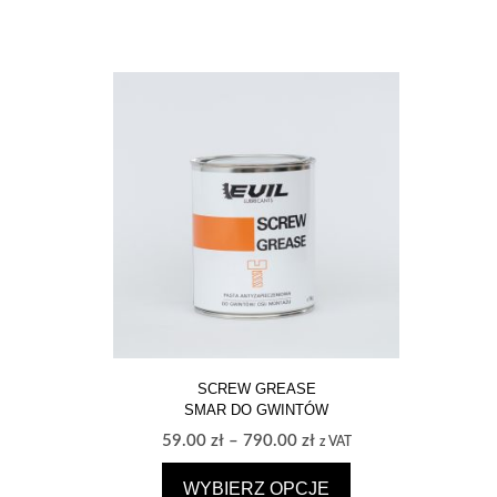
SCREW GREASE
SMAR DO GWINTÓW
Zakres
59.00
zł
–
790.00
zł
z VAT
cen:
WYBIERZ OPCJE
od