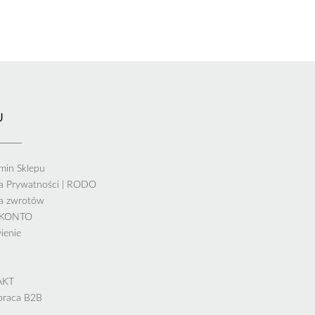
U
min Sklepu
ka Prywatności | RODO
ka zwrotów
 KONTO
ienie
AKT
praca B2B