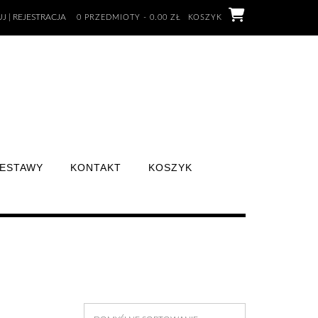
J | REJESTRACJA
0 PRZEDMIOTY - 0.00 ZŁ
KOSZYK
ESTAWY
KONTAKT
KOSZYK