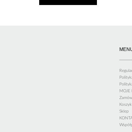
MEN
Regula
Polity
Polity
MOJE
Zamów
Koszyk
Sklep
KONT
Współ